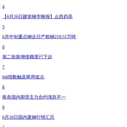
4
【6月26日建筑钢市晚报】止跌趋高
5
6月中旬重点钢企日产粗钢218.51万吨
6
第二批新增债额度已下达
7
bdi指数触及两周低点
8
夜盘国内期货主力合约涨跌不一
9
6月26日国内废钢行情汇总