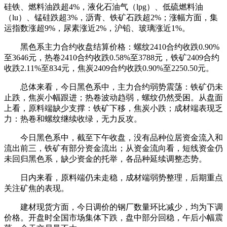
硅铁、燃料油跌超4%，液化石油气（lpg）、低硫燃料油
（lu）、锰硅跌超3%，沥青、铁矿石跌超2%；涨幅方面，集
运指数涨超9%，尿素涨近2%，沪铅、玻璃涨近1%。
黑色系主力合约收盘结算价格：螺纹2410合约收跌0.90%
至3646元，热卷2410合约收跌0.58%至3788元，铁矿2409合约
收跌2.11%至834元，焦炭2409合约收跌0.90%至2250.50元。
总体来看，今日黑色系中，主力合约弱势震荡：铁矿仍未
止跌，焦炭小幅跟进；热卷波动趋弱，螺纹仍然受困。从盘面
上看，原料端缺少支撑：铁矿下移，焦炭小跌；成材端表现乏
力：热卷和螺纹继续收绿，无力反攻。
今日黑色系中，截至下午收盘，没有品种位居资金流入和
流出前三，铁矿有部分资金流出；从资金流向看，短线资金仍
未回归黑色系，缺少资金的托举，各品种延续调整态势。
日内来看，原料端仍未走稳，成材端弱势整理，后期重点
关注矿焦的表现。
建材现货方面，今日调价的钢厂数量环比减少，均为下调
价格。开盘时全国市场集体下跌，盘中部分回稳，午后小幅震