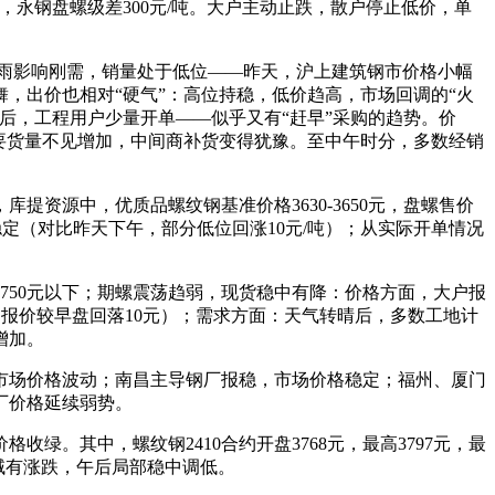
0元/吨，永钢盘螺级差300元/吨。大户主动止跌，散户停止低价，单
；降雨影响刚需，销量处于低位——昨天，沪上建筑钢市价格小幅
，出价也相对“硬气”：高位持稳，低价趋高，市场回调的“火
后，工程用户少量开单——似乎又有“赶早”采购的趋势。价
要货量不见增加，中间商补货变得犹豫。至中午时分，多数经销
资源中，优质品螺纹钢基准价格3630-3650元，盘螺售价
格基本稳定（对比昨天下午，部分低位回涨10元/吨）；从实际开单情况
750元以下；期螺震荡趋弱，现货稳中有降：价格方面，大户报
吨，报价较早盘回落10元）；需求方面：天气转晴后，多数工地计
增加。
市场价格波动；南昌主导钢厂报稳，市场价格稳定；福州、厦门
厂价格延续弱势。
。其中，螺纹钢2410合约开盘3768元，最高3797元，最
区域有涨跌，午后局部稳中调低。