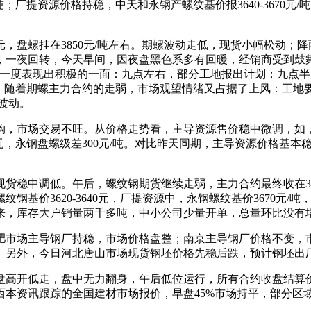
00元/吨；厂提资源价格持稳，中天和永钢产螺纹基价报3640-367
元，盘螺挂在3850元/吨左右。期螺波动走低，现货小幅松动
一夜回转，今天早间，因夜盘黑色系多有回暖，经销商受到鼓舞
一度表现出积极的一面：九点左右，部分工地报出计划；九点半
后，随着期螺主力合约的走弱，市场观望情绪又占据了上风：工地
波动。
，市场交易不旺。从价格走势看，主导资源售价稳中微调，如，库提
-3670元，永钢盘螺级差300元/吨。对比昨天同期，主导资源价
货稳中调低。午后，螺纹钢期货继续走弱，主力合约最终收在3
基价3620-3640元，厂提资源中，永钢螺纹基价3670元/
来，库存大户销量两千多吨，中小公司少量开单，总量环比没有
肥市场主导钢厂持稳，市场价格盘整；南京主导钢厂价格不变，
。另外，今日河北唐山市场现货钢坯价格先稳后跌，预计钢坯出
开低走，盘中无力翻身，午后低位运行，所有合约收盘结算价格收绿
。另据西本资讯跟踪的全国建材市场报价，早盘45%市场持平，部分