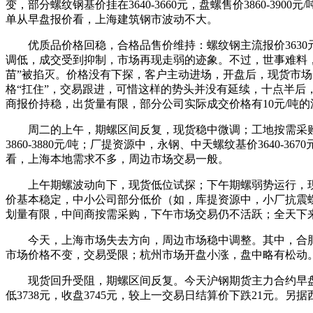
变，部分螺纹钢基价挂在3640-3660元，盘螺售价3860-39
单从早盘报价看，上海建筑钢市波动不大。
优质品价格回稳，合格品售价维持：螺纹钢主流报价3630
调低，成交受到抑制，市场再现走弱的迹象。不过，世事难料，
苗”被掐灭。价格没有下探，客户主动进场，开盘后，现货市场
格“扛住”，交易跟进，可惜这样的势头并没有延续，十点半
商报价持稳，出货量有限，部分公司实际成交价格有10元/吨的
周二的上午，期螺区间反复，现货稳中微调；工地按需采购
3860-3880元/吨；厂提资源中，永钢、中天螺纹基价3640
看，上海本地需求不多，周边市场交易一般。
上午期螺波动向下，现货低位试探；下午期螺弱势运行，现
价基本稳定，中小公司部分低价（如，库提资源中，小厂抗震螺纹钢
划量有限，中间商按需采购，下午市场交易仍不活跃；全天下
今天，上海市场失去方向，周边市场稳中调整。其中，合
市场价格不变，交易受限；杭州市场开盘小涨，盘中略有松动
现货回升受阻，期螺区间反复。今天沪钢期货主力合约早盘高
低3738元，收盘3745元，较上一交易日结算价下跌21元