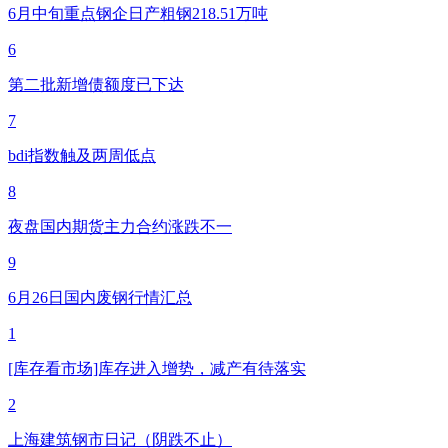
6月中旬重点钢企日产粗钢218.51万吨
6
第二批新增债额度已下达
7
bdi指数触及两周低点
8
夜盘国内期货主力合约涨跌不一
9
6月26日国内废钢行情汇总
1
[库存看市场]库存进入增势，减产有待落实
2
上海建筑钢市日记（阴跌不止）