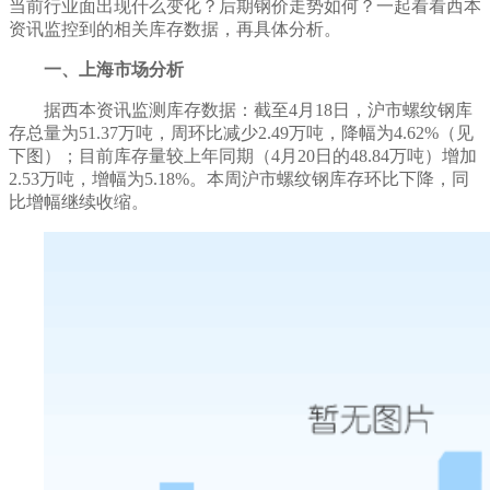
当前行业面出现什么变化？后期钢价走势如何？一起看看西本
资讯监控到的相关库存数据，再具体分析。
一、上海市场分析
据西本资讯监测库存数据：截至
4
月
18
日，沪市螺纹钢库
存总量为
51.37
万吨，
周环比减少
2.49
万吨，
降幅
为
4.62
%（见
下图）；目前库存量较上年同期（
4
月
20
日的
48.84
万吨）
增加
2.53
万吨，
增幅为
5.18
%。本周沪市螺纹钢库存环比
下降
，
同
比增幅继续收缩
。