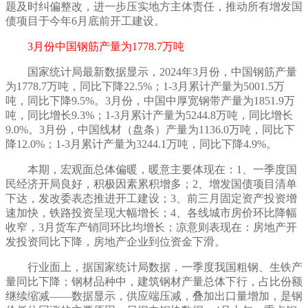
题及时纠偏整改，进一步压实地方主体责任，推动所有增发国
债项目于今年6月底前开工建设。
3月份中国钢筋产量为1778.7万吨
国家统计局最新数据显示，
2024年3月份，中国钢筋产量
为1778.7万吨，同比下降22.5%；1-3月累计产量为5001.5万
吨，同比下降9.5%。3月份，中国中厚宽钢带产量为1851.9万
吨，同比增长9.3%；1-3月累计产量为5244.8万吨，同比增长
9.0%。3月份，中国线材（盘条）产量为1136.0万吨，同比下
降12.0%；1-3月累计产量为3244.1万吨，同比下降4.9%。
本期，宏观面总体偏暖，暖意主要体现在：
1、一季度国
民经济开局良好，积极因素累积增多；2、增发国债项目清单
下达，发改委表态推进开工建设；3、前三月固定资产投资增
速加快，铁路投资呈现大幅增长；4、各线城市房价环比降幅
收窄，3月货车产销同环比均增长；凉意则表现在：房地产开
发投资同比下降，房地产企业到位资金下滑。
行业面上，据国家统计局数据，一季度我国粗钢、生铁产
量同比下降；钢材品种中，建筑钢材产量总体下行，占比份额
继续缩减——数据显示，供应端压减，叠加出口量增加，是钢