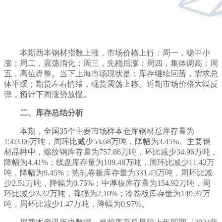
本期西本钢材指数
上涨
，市场价格
上行
：周一，
稳中小
涨
；周二，
震荡消化
；周三，
先稳后涨
；周四，
集体调高
；周
五，
高位盘整
。当下上海市场现状是：库存
继续回落
，
需求总
体平缓
；
期货左右情绪，现货震荡上移
。
近期市场价格大幅反
弹
，预计下周
涨势放慢
。
二、库存总结分析
本期，全国
35个主要市场样本仓库钢材总库存量为
1503.06
万吨，
周环比减少
53.68
万吨，
降幅
为
3.45
%。主要钢
材品种中，螺纹钢库存量为
757.86
万吨，
环比减少
34.96
万吨，
降幅为
4.41
%；线盘库存量为
109.48
万吨，
周环比减少
11.42
万
吨，
降幅为
9.45
%；热轧卷板库存量为
331.43
万吨，
周环比减
少
2.51
万吨，
降幅为
0.75
%；中厚板库存量为
154.92
万吨，周
环比
减少
3.32
万吨，
降幅为
2.10
%；冷卷板库存量为
149.37
万
吨，
周环比减少
1.47
万吨，
降幅
为
0.97
%。