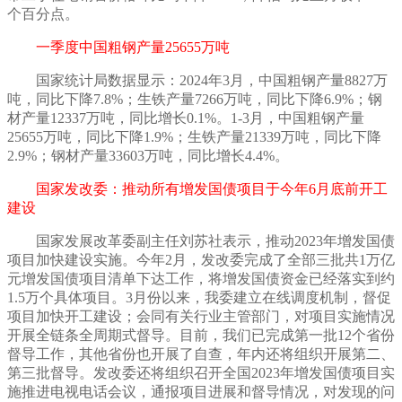
个百分点。
一季度中国粗钢产量
25655万吨
国家统计局数据显示：
2024年3月，中国粗钢产量8827万
吨，同比下降7.8%；生铁产量7266万吨，同比下降6.9%；钢
材产量12337万吨，同比增长0.1%。1-3月，中国粗钢产量
25655万吨，同比下降1.9%；生铁产量21339万吨，同比下降
2.9%；钢材产量33603万吨，同比增长4.4%。
国家发改委：推动所有增发国债项目于今年
6月底前开工
建设
国家发展改革委副主任刘苏社表示，推动
2023年增发国债
项目加快建设实施。今年2月，发改委完成了全部三批共1万亿
元增发国债项目清单下达工作，将增发国债资金已经落实到约
1.5万个具体项目。3月份以来，我委建立在线调度机制，督促
项目加快开工建设；会同有关行业主管部门，对项目实施情况
开展全链条全周期式督导。目前，我们已完成第一批12个省份
督导工作，其他省份也开展了自查，年内还将组织开展第二、
第三批督导。发改委还将组织召开全国2023年增发国债项目实
施推进电视电话会议，通报项目进展和督导情况，对发现的问