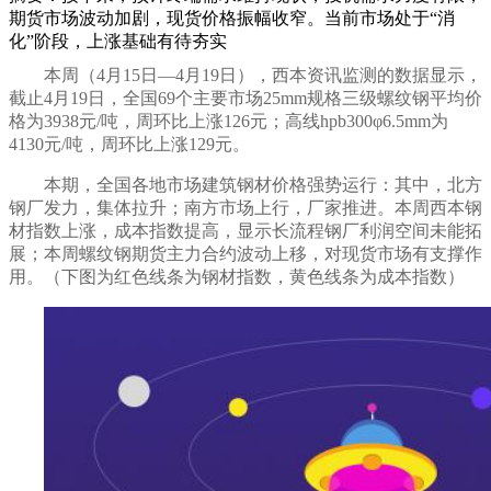
期货市场波动加剧，现货价格振幅收窄。当前市场处于“消
化”阶段，上涨基础有待夯实
本周（
4
月
15
日—
4
月
19
日），西本资讯监测的数据显示，
截止
4
月
19
日，全国69个主要市场25mm规格三级螺纹钢平均价
格为
3938
元/吨，
周环比上涨126
元；高线hpb300φ6.5mm为
4130
元
/
吨，周环比
上涨129
元。
本期，全国各地市场建筑钢材价格
强势运行
：其中，北方
钢厂发力
，
集体拉升
；南方
市场上行
，
厂家推进
。本周西本钢
材指数
上涨
，成本指数
提高，
显示长流程钢厂
利润空间未能拓
展
；本周螺纹钢期货主力合约
波动上移
，对现货市场有
支撑作
用
。（下图为红色线条为钢材指数，黄色线条为成本指数）