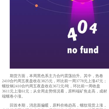
期货方面，本周黑色系主力
合约震荡抬升
。其中，热卷
24
10
合约周五夜盘收在3825元
，
环比前一周
3778元上涨47元
；
螺纹钢
24
10
合约周五夜盘收在3672元
/吨
，
环比前一周收盘
3611元上涨61元
；从全周走势情况看，原料端
矿焦走高
，成材
端
螺卷小涨
。
回首本期，消息面
偏暖，
原料
价格趋高
，螺纹现货
上涨
，