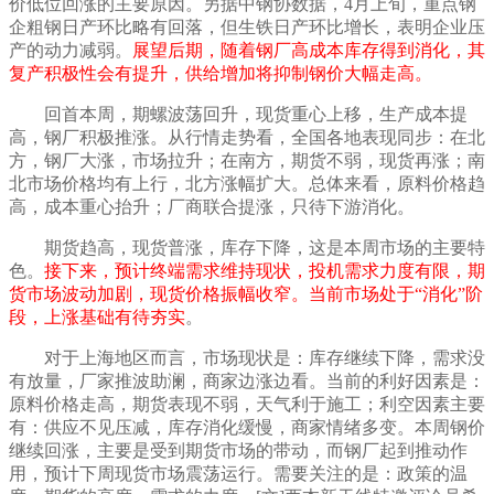
价低位回涨的主要原因。另据中钢协数据，4月上旬，重点钢
企粗钢日产环比略有回落，但生铁日产环比增长，表明企业压
产的动力减弱。
展望后期，随着钢厂高成本库存得到消化，其
复产积极性会有提升，供给增加将抑制钢价大幅走高。
回首本周，期螺
波荡回升
，现货
重心上移
，
生产成本提
高
，
钢厂积极推涨
。从行情走势看，全国各地
表现同步
：在北
方，
钢厂大涨，市场拉升
；在南方，
期货不弱，现货再涨
；南
北市场
价格均有上行，北方涨幅扩大
。总体来看，原料
价格趋
高
，
成本重心抬升
；
厂商联合提涨，只待下游消化
。
期货趋高，现货普涨，库存下降，这是本周市场的主要特
色。
接下来，预计终端需求维持现状，投机需求力度有限，期
货市场波动加剧，现货价格振幅收窄。当前市场处于“消化”阶
段，上涨基础有待夯实
。
对于上海地区而言，市场现状是：库存
继续下降
，需求
没
有放量
，
厂家推波助澜，商家边涨边看
。当前的利好因素是：
原料价格走高，期货表现不弱，天气利于施工
；利空因素主要
有：
供应不见压减，库存消化缓慢，商家情绪多变
。本周钢价
继续回涨
，
主要是受到期货市场的带动，而钢厂起到推动作
用，
预计下周现货市场
震荡运行
。需要关注的是：
政策的温