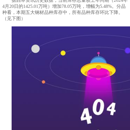
据西本资讯历史数据，当前库存总量较上年同期（
2024年
4
月
20
日的
1
425.01
万吨）
增加
78.05
万吨，
增
幅为
5.48
%。分品
种看，本期五大钢材品种库存中，
所有
品种库存
环比下降
。
（见下图）