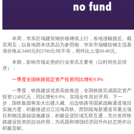
本周
，华东区域建筑钢价格
继续上行
，
各地涨幅接近
。截
至周五，以各地西本优质品为参照物，华东市场螺纹钢主流基
准价格从
3
48
0元到
370
0元/吨不等，
周环比上涨
60-80
元。
本期，影响市场走势的行业资讯主要有（以时间先后排
序）：
一季度全国铁路固定资产投资同比增长
9.9%
一季度，铁路建设优质高效推进，全国铁路完成固定资产
投资
1248亿元，同比增长9.9%，实现全年良好开局。下一
步，国铁集团将加大出疆入藏、沿边铁路等国家战略通道项目
实施力度，积极推进沿江沿海高铁、西部陆海新通道等重点项
目和物流基础设施建设，积极促进区域互联互通，充分发挥铁
路建设投资的拉动作用，为巩固和增强经济回升向好态势作出
积极贡献。