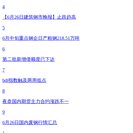
4
【6月26日建筑钢市晚报】止跌趋高
5
6月中旬重点钢企日产粗钢218.51万吨
6
第二批新增债额度已下达
7
bdi指数触及两周低点
8
夜盘国内期货主力合约涨跌不一
9
6月26日国内废钢行情汇总