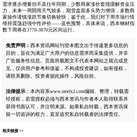
需求逐步增量但不及往年同期，少数商家涨价套现缓解资金压
力，未来一周阴雨天气较多，期货盘面多头势力增强，多数商
家操作谨慎涨跌节奏切换较快，鉴于此，我们对下周市场行情
维持震荡趋强中性评价——蓝色预警，具体来说，西本钢材指
数下周将在3770-3870元区间运行。
免责声明：
西本资讯网站刊登本图文出于传递更多信息的
目的，旨在为满足广大用户的信息需求而采集提供，并非
广告服务性信息。页面所载图文不代表本网站之观点或意
见，仅供用户参考和借鉴，不构成投资建议，如有侵权，
请联系删除。投资者据此操作，风险自担。
法律提示
：本内容系www.steelx2.com编辑、整理，转载需
经授权，若需授权必须与西本资讯与作者本人取得联系并
获得书面认可，并注明来源。如果私自转载，西本资讯保
留一切追诉的权力，直至追究私自转载者的法律责任。
相关链接 >>