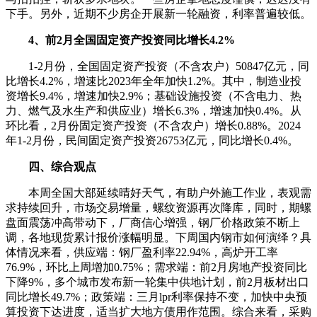
下手。另外，近期不少房企开展新一轮融资，利率普遍较低。
4、前2月全国固定资产投资同比增长4.2%
1-2月份，全国固定资产投资（不含农户）50847亿元，同
比增长4.2%，增速比2023年全年加快1.2%。其中，制造业投
资增长9.4%，增速加快2.9%；基础设施投资（不含电力、热
力、燃气及水生产和供应业）增长6.3%，增速加快0.4%。从
环比看，2月份固定资产投资（不含农户）增长0.88%。2024
年1-2月份，民间固定资产投资26753亿元，同比增长0.4%。
四、综合观点
本周全国大部延续晴好天气，有助户外施工作业，表观需
求持续回升，市场交易增量，螺纹资源再次降库，同时，期螺
盘面震荡冲高带动下，厂商信心增强，钢厂价格政策不断上
调，各地现货累计报价涨幅明显。下周国内钢市如何演绎？具
体情况来看，供应端：钢厂盈利率22.94%，高炉开工率
76.9%，环比上周增加0.75%；需求端：前2月房地产投资同比
下降9%，多个城市发布新一轮集中供地计划，前2月板材出口
同比增长49.7%；政策端：三月lpr利率保持不变，加快中央预
算投资下达进度，适当扩大地方债用作范围。综合来看，采购