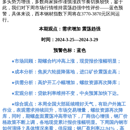
多头势力增强，多数商家操作谨慎涨跌节奏切换较快，鉴于
此，我们对下周市场行情维持震荡趋强中性评价——蓝色预
警，具体来说，西本钢材指数下周将在3770-3870元区间运
行。
本期观点：需求增加 震荡趋强
时间：2024-3-25—2024-3-29
预警色标：蓝色
●市场回顾：期螺合约冲高上涨，现货报价涨幅明显；
●成本分析：焦炭六轮提降落地，进口矿价震荡走高；
●供需分析：高炉开工小幅增加，螺纹资源再次降库；
●宏观分析：贷款利率维持不变，中央预算加快下达。
●综合观点：本周全国大部延续晴好天气，有助户外施工
作业，表观需求持续回升，市场交易增量，螺纹资源再次降
库，同时，期螺盘面震荡冲高带动下，厂商信心增强，钢厂价
格政策不断上调，各地现货累计报价涨幅明显。下周国内钢市
如何演绎？具体情况来看，供应端：钢厂盈利率22.94%，高