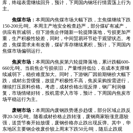
库，终端表需继续回升，预计，下周国内钢坯行情震荡上行为
主。
焦煤市场：
本周国内焦煤市场大幅下跌，主焦煤继续下跌
150-200元/吨。本周主产地安全检查趋严，部分煤矿有减产，
供应有所减弱，但下游焦企伴随新一轮提降落地，亏损更加严
重，生产积极性较差，同时，中间贸易环节处于观望状态。考
虑，焦煤需求未有改善，煤矿库存继续累积，预计，下周国内
焦煤市场偏弱运行。
焦炭市场：
本周国内焦炭第六轮提降落地，累计跌幅600-
660元/吨。当前焦企亏损依旧，产量维持低位，在成本支撑继
续减弱下，稳价难度加大。同时，下游钢厂因前期钢价大幅下
跌，成材出货缓慢，故提产积极性不高，焦炭采购按需进行，
继续打压原料价格。考虑，成材价格出现反弹，钢厂利润修
复，市场情绪好转，投机需求入市等，预计，下周国内焦炭市
场平稳运行为主。
废钢市场：
本周国内废钢跌势逐步趋缓，部分区域止跌反
弹20-50元/吨。随着成材价格止跌转涨，废钢商家盼涨意愿较
强，送货节奏开始放缓，废钢价格亦止跌出现反弹。其中，华
东地区主要钢企收废价较上周末下跌50元/吨，随后止跌观