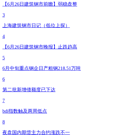
【6月26日建筑钢市前瞻】弱稳盘整
3
上海建筑钢市日记（低位上探）
4
【6月26日建筑钢市晚报】止跌趋高
5
6月中旬重点钢企日产粗钢218.51万吨
6
第二批新增债额度已下达
7
bdi指数触及两周低点
8
夜盘国内期货主力合约涨跌不一