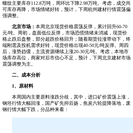
螺纹主要库存112.8万吨，周环比下降2.98万吨。考虑，成交尚
可库存再降，市场情绪好转，预计，下周杭州建材行情震荡偏
强调整。
北京市场：
本周北京现货价格震荡反弹，累计回升60-70
元/吨。周初，盘面低位反弹，市场恐慌情绪未消减，现货价
格止跌后盘整，部分超跌价格回升；随着期货拉涨带动下，终
端刚需及投机需求好转，现货价格出现40-50元/吨反弹。周四
后，涨势趋缓，主流资源继续上涨20-30元/吨。考虑，本地市
场库存高位，商家对后市信心不足，预计，下周北京建材市场
震荡调整为主。
二、成本分析
1、原材料
本周国内主要原料涨跌分歧，其中，进口矿价震荡上涨，
钢坯行情大幅回涨，国产矿先抑后扬，焦炭六轮提降落地，废
钢行情大幅下跌，分品种来看：