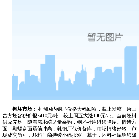
钢坯市场：
本周国内钢坯价格大幅回涨，截止发稿，唐山
普方坯含税价报3410元/吨，较上周五大涨100元/吨。当前坯料
供应充足，随着需求端适量采购，钢坯社库继续降库。情绪方
面，期螺盘面震荡冲高，轧钢厂低价备库，市场情绪好转，市
场成交尚可，坯料厂商持续小幅报涨。基于，坯料社库继续降