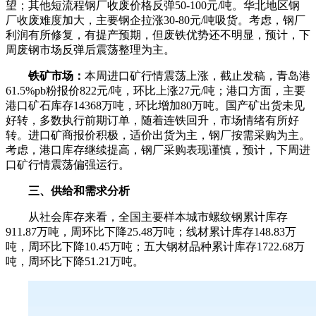
望；其他短流程钢厂收废价格反弹50-100元/吨。华北地区钢
厂收废难度加大，主要钢企拉涨30-80元/吨吸货。考虑，钢厂
利润有所修复，有提产预期，但废铁优势还不明显，预计，下
周废钢市场反弹后震荡整理为主。
铁矿市场：
本周进口矿行情震荡上涨，截止发稿，青岛港
61.5%pb粉报价822元/吨，环比上涨27元/吨；港口方面，主要
港口矿石库存14368万吨，环比增加80万吨。国产矿出货未见
好转，多数执行前期订单，随着连铁回升，市场情绪有所好
转。进口矿商报价积极，适价出货为主，钢厂按需采购为主。
考虑，港口库存继续提高，钢厂采购表现谨慎，预计，下周进
口矿行情震荡偏强运行。
三、供给和需求分析
从社会库存来看，全国主要样本城市螺纹钢累计库存
911.87万吨，周环比下降25.48万吨；线材累计库存148.83万
吨，周环比下降10.45万吨；五大钢材品种累计库存1722.68万
吨，周环比下降51.21万吨。