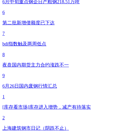
6月中旬重点钢企日产粗钢218.51万吨
6
第二批新增债额度已下达
7
bdi指数触及两周低点
8
夜盘国内期货主力合约涨跌不一
9
6月26日国内废钢行情汇总
1
[库存看市场]库存进入增势，减产有待落实
2
上海建筑钢市日记（阴跌不止）