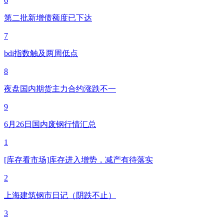
6
第二批新增债额度已下达
7
bdi指数触及两周低点
8
夜盘国内期货主力合约涨跌不一
9
6月26日国内废钢行情汇总
1
[库存看市场]库存进入增势，减产有待落实
2
上海建筑钢市日记（阴跌不止）
3